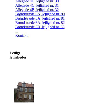
Allegade 4C, lejlighed nr. 30
Allegade 4C, lejlighed nr. 31
Allegade 4B, lejlighed nr. 32
Brøndstræde 8A, lejlighed nr. 80
Brøndstræde 8A, lejlighed nr. 81
Brøndstræde 8A, lejlighed nr. 82
Brøndstræde 8B, lejlighed nr. 83
...
Kontakt
Ledige
lejligheder
Klik på billed for flere
oplysninger
Terkelsgade 12
lejlighed nr. 11
Ledig den 1. februar 2026.
evt. før efter aftale